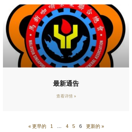
最新通告
查看详情 »
« 更早的
1
…
4
5
6
更新的 »