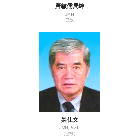
唐敏儒局绅
JMN
（已故）
吴仕文
JMN, AMN
（已故）