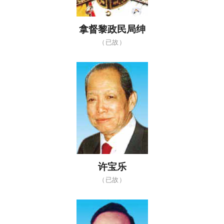
拿督黎政民局绅
（已故）
许宝乐
（已故）