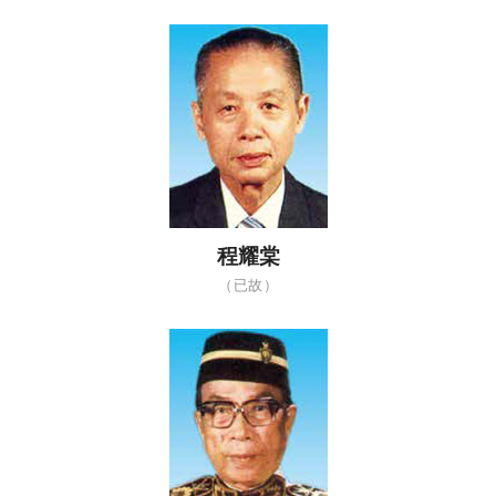
程耀棠
（已故）