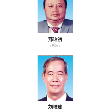
邢诒初
（已故）
刘增建