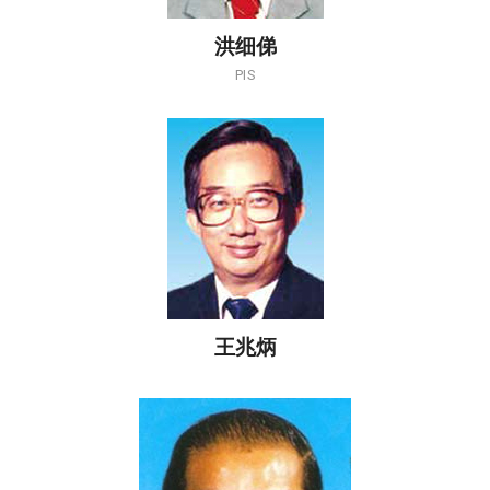
洪细俤
PIS
王兆炳