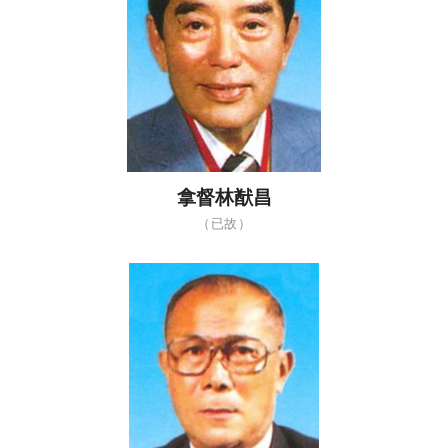
拿督林猷昌
（已故）