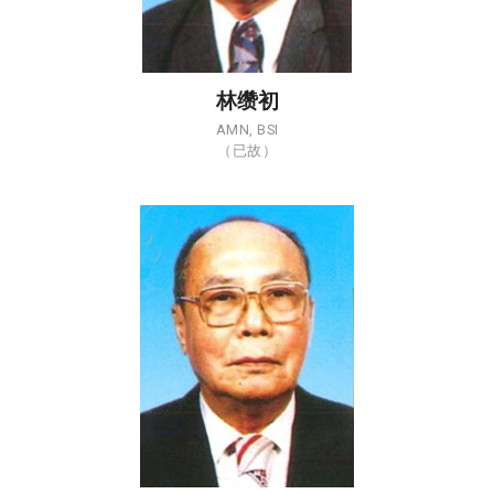
林缵初
AMN, BSI
（已故）