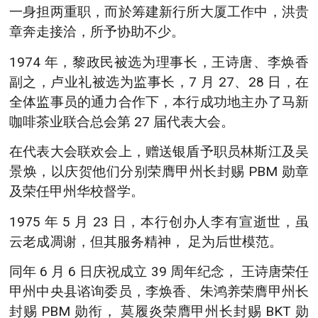
一身担两重职，而於筹建新行所大厦工作中，洪贵
章奔走接洽，所予协助不少。
1974 年，黎政民被选为理事长，王诗唐、李焕香
副之，卢业礼被选为监事长，7 月 27、28 日，在
全体监事员的通力合作下，本行成功地主办了马新
咖啡茶业联合总会第 27 届代表大会。
在代表大会联欢会上，赠送银盾予职员林斯江及吴
景焕，以庆贺他们分别荣膺甲州长封赐 PBM 勋章
及荣任甲州华校督学。
1975 年 5 月 23 日，本行创办人李有宣逝世，虽
云老成凋谢，但其服务精神， 足为后世模范。
同年 6 月 6 日庆祝成立 39 周年纪念， 王诗唐荣任
甲州中央县谘询委员，李焕香、朱鸿养荣膺甲州长
封赐 PBM 勋衔， 莫履炎荣膺甲州长封赐 BKT 勋