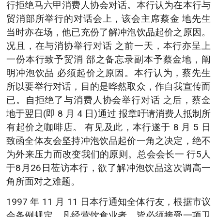
行拒绝马六甲消费人协会对话。本行认为在本行与
贸消部所举行的对话会上，该会主席蔡金 地先生
当时亦在场，他已充份了解冲泡饮品起价之原因。
况且，在与消协举行对话 之前一天，本行亦呈上
一份本行致予贸消 部之备忘录副本予蔡金地，阐
明冲泡饮品 必须起价之原因。本行认为，蔡先生
所以要举行对话，目的是哗然取众，作自我宣传而
已。自拒绝了与消费人协会举行对话 之后，蔡金
地于翌日(即 8 月 4 日)通过 报章吁请消费人抵制所
有起价之咖啡店。 有见及此，本行遂于 8 月 5 日
致函全体友会坚持冲泡饮品起价一角之决定，绝不
为外来压力而改变我们的原则。总会会长一 行5人
于8月26日莅访本行，欲了解冲泡饮品这次调高一
角所面对之难题。
1997 年 11 月 11 日本行通知全体行友，根据市议
会条例规定，凡经营饮食业者，皆必须接受一项卫