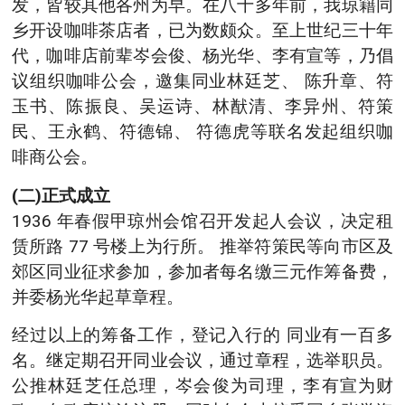
发，皆较其他各州为早。在八十多年前，我琼籍同
乡开设咖啡茶店者，已为数颇众。至上世纪三十年
代，咖啡店前辈岑会俊、杨光华、李有宣等，乃倡
议组织咖啡公会，邀集同业林廷芝、 陈升章、符
玉书、陈振良、吴运诗、林猷清、李异州、符策
民、王永鹤、符德锦、 符德虎等联名发起组织咖
啡商公会。
(二)正式成立
1936 年春假甲琼州会馆召开发起人会议，决定租
赁所路 77 号楼上为行所。 推举符策民等向市区及
郊区同业征求参加，参加者每名缴三元作筹备费，
并委杨光华起草章程。
经过以上的筹备工作，登记入行的 同业有一百多
名。继定期召开同业会议，通过章程，选举职员。
公推林廷芝任总理，岑会俊为司理，李有宣为财