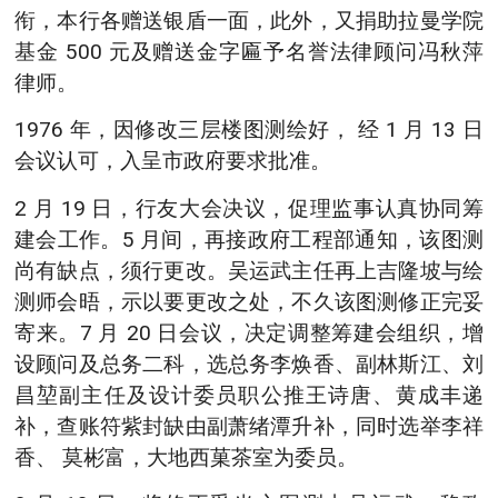
衔，本行各赠送银盾一面，此外，又捐助拉曼学院
基金 500 元及赠送金字匾予名誉法律顾问冯秋萍
律师。
1976 年，因修改三层楼图测绘好， 经 1 月 13 日
会议认可，入呈市政府要求批准。
2 月 19 日，行友大会决议，促理监事认真协同筹
建会工作。5 月间，再接政府工程部通知，该图测
尚有缺点，须行更改。吴运武主任再上吉隆坡与绘
测师会晤，示以要更改之处，不久该图测修正完妥
寄来。7 月 20 日会议，决定调整筹建会组织，增
设顾问及总务二科，选总务李焕香、副林斯江、刘
昌堃副主任及设计委员职公推王诗唐、黄成丰递
补，查账符紫封缺由副萧绪潭升补，同时选举李祥
香、 莫彬富，大地西菓茶室为委员。