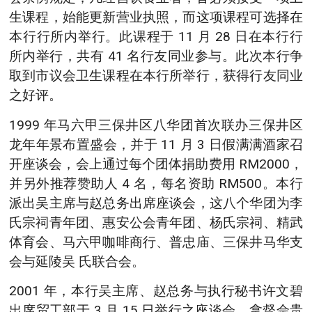
生课程，始能更新营业执照，而这项课程可选择在
本行行所内举行。此课程于 11 月 28 日在本行行
所内举行，共有 41 名行友同业参与。此次本行争
取到市议会卫生课程在本行所举行，获得行友同业
之好评。
1999 年马六甲三保井区八华团首次联办三保井区
龙年年景布置盛会，并于 11 月 3 日假满满酒家召
开座谈会，会上通过每个团体捐助费用 RM2000，
并另外推荐赞助人 4 名，每名资助 RM500。本行
派出吴主席与赵总务出席座谈会，这八个华团为李
氏宗祠青年团、惠安公会青年团、杨氏宗祠、精武
体育会、马六甲咖啡商行、普忠庙、三保井马华支
会与延陵吴 氏联合会。
2001 年，本行吴主席、赵总务与执行秘书许文碧
出席贸工部于 3 月 15 日举行之座谈会，拿督佘贵