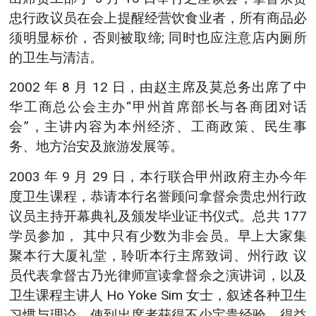
忠行政议员在会上提醒经营饮食业者，所有商品必
须明显标价，否则被取缔; 同时也应注意店内厕所
的卫生与清洁。
2002 年 8 月 12 日，由赵主席及莫总务出席了中
华工商总公会主办“甲州首席部长与各商团对话
会”，主讲内容为本州经济、工商政策、民生事
务、地方治安及旅游发展等。
2003 年 9 月 29 日，本行联合甲州政府主办今年
度卫生课程，恭请本行名誉顾问拿督佘贵忠州行政
议员主持开幕典礼及颁发毕业证书仪式。总共 177
学员参加， 其中只有少数为非会员。早上大家集
聚本行大厦礼堂，聆听本行主席致词、州行政 议
员代表拿督古乃光律师宣读拿督佘之演讲词，以及
卫生课程主讲人 Ho Yoke Sim 女士，叙述各种卫生
习惯与理论，使到出席者获得不少宝贵经验，得益