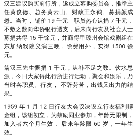
汉三建议购买前行所，遂成立募购委员会，推举主
任黄俊德、总务黄云山、财政王永鹤、募捐颜成
懋。当时， 铺价 19 千元。职员热心认捐 7 千元，
不敷之数向华侨银行透支，后来向行友及社会人士
募捐共得 15 千馀元，并商得甲琼州会馆戏剧组在
东加纳戏院义演三晚，除费用外，实得 1500 馀
元。
翁汉三先生慨捐 1 千元，从补不足之数。饮水思
源，今日大家得此行所进行活动，聚会和娱乐，乃
当时各职员、行友， 不辞劳苦，出钱又出力的结
果。
1959 年 1 月 12 日行友大会议决设立行友福利赙
金组，该组初立，为鼓励同业参加，年龄无限制，
加入者六个月生效， 后来年龄限 60 岁，一年生
效。