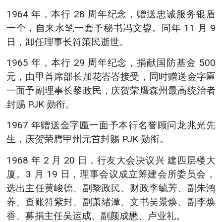
1964 年，本行 28 周年纪念，赠送忠诚服务银盾
一个，自来水笔一套予秘书冯文鋆。同年 11 月 9
日，卸任理事长符策民逝世。
1965 年，本行 29 周年纪念，捐献国防基金 500
元，由甲首席部长加花峇峇接受，同时赠送金字匾
一面予副理事长黎政民，庆贺荣膺森州最高统治者
封赐 PJK 勋衔。
1967 年赠送金字匾一面予本行名誉顾问龙兆光先
生，庆贺荣膺甲州元首封赐 PJK 勋衔。
1968 年 2 月 20 日，行友大会决议兴 建四层楼大
厦。3 月 19 日，理事会议成立筹建会所委员会，
选出主任黄峻德、副黎政民、财政李毓芳、副朱鸿
养、查账符紫封、副萧绪潭、文书吴景焕、副李焕
香、募捐主任吴运成、副颜成懋、卢业礼。