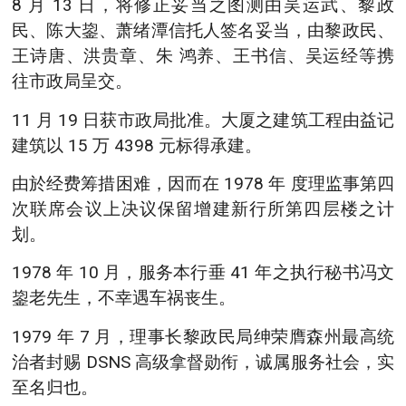
8 月 13 日，将修正妥当之图测由吴运武、黎政
民、陈大鋆、萧绪潭信托人签名妥当，由黎政民、
王诗唐、洪贵章、朱 鸿养、王书信、吴运经等携
往市政局呈交。
11 月 19 日获市政局批准。大厦之建筑工程由益记
建筑以 15 万 4398 元标得承建。
由於经费筹措困难，因而在 1978 年 度理监事第四
次联席会议上决议保留增建新行所第四层楼之计
划。
1978 年 10 月，服务本行垂 41 年之执行秘书冯文
鋆老先生，不幸遇车祸丧生。
1979 年 7 月，理事长黎政民局绅荣膺森州最高统
治者封赐 DSNS 高级拿督勋衔，诚属服务社会，实
至名归也。