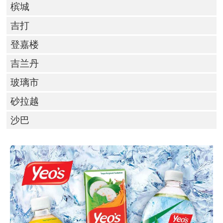
槟城
吉打
登嘉楼
吉兰丹
玻璃市
砂拉越
沙巴