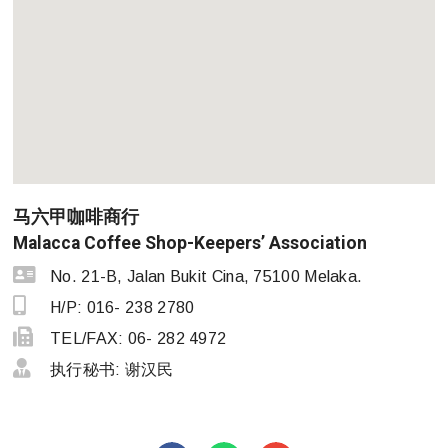
马六甲咖啡商行
Malacca Coffee Shop-Keepers’ Association
No. 21-B, Jalan Bukit Cina, 75100 Melaka.
H/P: 016- 238 2780
TEL/FAX: 06- 282 4972
执行秘书: 谢汉民