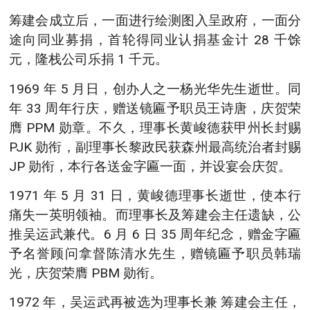
筹建会成立后，一面进行绘测图入呈政府，一面分
途向同业募捐，首轮得同业认捐基金计 28 千馀
元，隆栈公司乐捐 1 千元。
1969 年 5 月日，创办人之一杨光华先生逝世。同
年 33 周年行庆，赠送镜匾予职员王诗唐，庆贺荣
膺 PPM 勋章。不久，理事长黄峻德获甲州长封赐
PJK 勋衔，副理事长黎政民获森州最高统治者封赐
JP 勋衔，本行各送金字匾一面，并设宴会庆贺。
1971 年 5 月 31 日，黄峻德理事长逝世，使本行
痛失一英明领袖。而理事长及筹建会主任遗缺，公
推吴运武兼代。6 月 6 日 35 周年纪念，赠金字匾
予名誉顾问拿督陈清水先生，赠镜匾予职员韩瑞
光，庆贺荣膺 PBM 勋衔。
1972 年，吴运武再被选为理事长兼 筹建会主任，