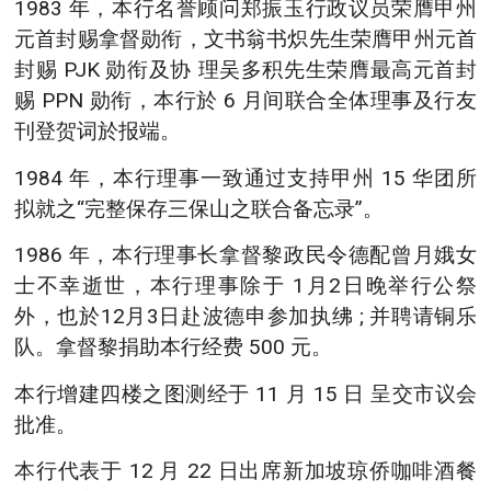
1983 年，本行名誉顾问郑振玉行政议员荣膺甲州
元首封赐拿督勋衔，文书翁书炽先生荣膺甲州元首
封赐 PJK 勋衔及协 理吴多积先生荣膺最高元首封
赐 PPN 勋衔，本行於 6 月间联合全体理事及行友
刊登贺词於报端。
1984 年，本行理事一致通过支持甲州 15 华团所
拟就之“完整保存三保山之联合备忘录”。
1986 年，本行理事长拿督黎政民令德配曾月娥女
士不幸逝世，本行理事除于 1月2日晚举行公祭
外，也於12月3日赴波德申参加执绋 ; 并聘请铜乐
队。拿督黎捐助本行经费 500 元。
本行增建四楼之图测经于 11 月 15 日 呈交市议会
批准。
本行代表于 12 月 22 日出席新加坡琼侨咖啡酒餐