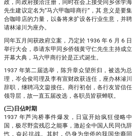
政，向政府接洽注册，同时在会上接受同乡张学海
先生建议定名为“马六甲咖啡商行”，其 意义是要集
合咖啡店的力量，以备将来扩设各行业生意，并聘
请林濬川为座办。
同年五月间获政府立案，乃定於 1936 年 6 月 6 日
举行大会，恭请东甲同乡侨领黄守仁先生主持成立
开幕大典，马六甲商行於是正式诞生。
1937 年第二届选举，陈升章众望所归，被选为总
理，岑会俊司理及李有宣财政获连任，座办林濬川
辞职，继聘冯文鋆接任。商行初创，各行友皆信任
领导层，故一直五届改选，各职员皆获蝉联。
(三)日佔时期
1937 年芦沟桥事件爆发，日寇开始疯狂侵略中
国，极尽野蛮残忍之能事，激起全中国人民同仇辞
忾，奋起抗战。其时，仍身为华侨的我国华裔同