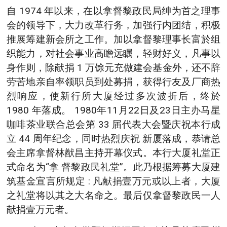
自 1974 年以来，在以拿督黎政民局绅为首之理事
会的领导下，大力改革行务，加强行内团结，积极
推展筹建新会所之工作。加以拿督黎理事长富於组
织能力，对社会事业高瞻远瞩，轻财好义，凡事以
身作则，除献捐 1 万馀元充做建会基金外，还不辞
劳苦地亲自率领职员到处募捐，获得行友及厂商热
烈响应，使新行所大厦经过多次波折后，终於
1980 年落成。 1980年11月22日及23日主办马星
咖啡茶业联合总会第 33 届代表大会暨庆祝本行成
立 44 周年纪念，同时热烈庆祝 新厦落成，恭请总
会主席拿督林猷昌主持开幕仪式。本行大厦礼堂正
式命名为“拿 督黎政民礼堂”。此乃根据筹募大厦建
筑基金宣言所规定 : 凡献捐壹万元或以上者，大厦
之礼堂将以其之大名命之。最后仅拿督黎政民一人
献捐壹万元者。