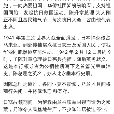
胞，一向热爱祖国，华侨社团皆纷纷响应，支持祖
国同胞，发起抗日救国运动。陈升章总理 为人刚
正不阿且富民族气节，每次抗日大会，皆由他代表
出席。
1941 年第二次世界大战全面爆发，日本悍然侵占
马来亚。到处搜捕屠杀抗日志士及爱国人民，使我
华裔同胞惨遭空前浩劫。1942 年 2 月 12 日晨约 9
时，子陈升章总理被日宪兵拘捕，随后英勇就义。
这是本行领导者为公牺牲所写下之首篇光荣血泪
史。陈总理之英名，亦从此永垂本行史册。
因陈总理之遭难，各同业莫不震惊，乃於 4 月间将
商行关闭，并将傢俬迁 移寄存。
日寇占领期间，为解救由於被联军封锁而造为之粮
荒，乃谕令人民垦地生产，不少咖啡店被迫停业。