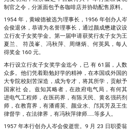
制官之令，分派面包予各咖啡店并协助配售原料。
1954 年，黄峻德被选为理事长，1956 年创办人岑
会俊退休，恭请为名誉理事长，通过颜成懋建议设
立行友子女奖学金。第一届申请获奖行友子女为王
夏兰、 符茂峯、冯秋萍、周继炳、何英凤，每人
得奖金 160 元。
本行设立行友子女奖学金迄今，已 有 61届，人数
众多。他们凭着勤勉好学的精神，在本国或外国的
大专院校刻苦深造，成为专才，将其所学，贡献予
国家社 会。兹知其略者，在政府电气局，有何其
进电气工程师，在医药界，有陈天民、黄名强药剂
师，在教育界，有潘甫英、颜业水、邝其芳及王生
律督学，在法律界，有冯秋萍律师……等多人。
1957 年本行创办人岑会俊逝世。9 月 23 日职委翁