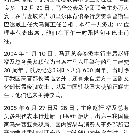
良多。12 月 20 日，马华公会及华团联合主办万人
宴，在吉隆坡武吉加里尔体育馆举行庆贺拿督斯里
巴达威上任大马第五任首相，本行一共派出 12 位
理事代表出席，他们在下午一时乘搭包租巴士前
往。
2004 年 1 月 10 日，马新总会委派本行主席赵轩
福及总务吴多积代为出席在马六甲举行的马中建交
30 周年，以及纪念郑和下西洋 600 周年。当时除
了我国高官部长驾临之外，还有来自远方中国副文
化部长孟晓驷女士，以及中国驻我国大使胡正耀先
生，他们也来主持仪式。
2005 年 6 月 27 日及 28 日，主席赵轩 福及总务
吴多积代表本行赴新山 Hyatt 旅店，出席由我国皇
家马来西亚关税局、国内贸易与消费人事务部所召
开的非法香烟对话会议。由该部门的长官主讲，让