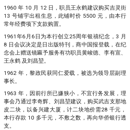
1960 年 10 月 12 日，职员王永鹤建议购买吉灵街
13 号铺宇出租生息，此铺时价 5500 元，由本行
常年经费项下支款购置。
1961年6月6日为本行创立25周年银禧纪念，3 月
8 日会议决定是日出版特刊，商中国报登载，在纪
念会上赠送镜匾予服务有功职员黄峻德、李有宣、
王永鹤 及刘昌堃。
1962 年，黎政民获同仁爱载，被选为领导层副理
事长。
1963 年，因前行所已嫌狭小，不宜行务发展，理
事会乃通过李奇辉、刘昌堃建议，购买武吉支那地
皮二块，以备兴建大厦，计二块地价需28 千元，
本行存款 10 多千元，不敷之数，再向华侨银行透
支。