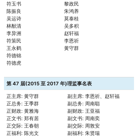
符玉书
黎政民
陈振良
朱鸿养
吴运诗
莫泰桂
林猷清
吴多积
李异洲
赵轩福
符策民
李恩祈
王永鹤
黄守群
符德锦
符德虎
第 47 届(2015 至 2017 年)理监事名表
正主席: 黄守群
副主席: 李恩祈、赵轩福
正总务: 王季群
副总务: 周南聪
正财政: 黄雅海
副财政: 王亚福
正文书: 郑有居
副文书: 周南奕
正交际: 王春朝
副交际: 周敦安
正福利: 陈光文
副福利: 朱贤瑞