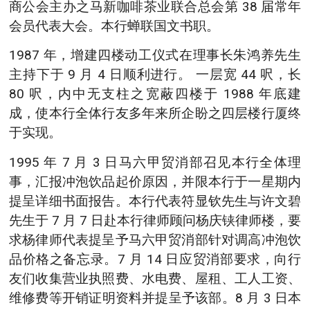
商公会主办之马新咖啡茶业联合总会第 38 届常年
会员代表大会。本行蝉联国文书职。
1987 年，增建四楼动工仪式在理事长朱鸿养先生
主持下于 9 月 4 日顺利进行。 一层宽 44 呎，长
80 呎，内中无支柱之宽蔽四楼于 1988 年底建
成，使本行全体行友多年来所企盼之四层楼行厦终
于实现。
1995 年 7 月 3 日马六甲贸消部召见本行全体理
事，汇报冲泡饮品起价原因，并限本行于一星期内
提呈详细书面报告。本行代表符显钦先生与许文碧
先生于 7 月 7 日赴本行律师顾问杨庆铗律师楼，要
求杨律师代表提呈予马六甲贸消部针对调高冲泡饮
品价格之备忘录。7 月 14 日应贸消部要求，向行
友们收集营业执照费、水电费、屋租、工人工资、
维修费等开销证明资料并提呈予该部。8 月 3 日本