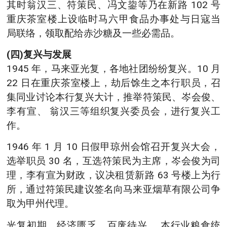
其时翁汉三、符策民、冯文鋆等乃在新路 102 号
重庆茶室楼上设临时马六甲食品办事处与日寇当
局联络，领取配给赤沙糖及一些必需品。
(四)复兴与发展
1945 年，马来亚光复，各地社团纷纷复兴。10 月
22 日在重庆茶室楼上，劫后馀生之本行职员，召
集同业讨论本行复兴大计，推举符策民、岑会俊、
李有宣、 翁汉三等组织复兴委员会，进行复兴工
作。
1946 年 1 月 10 日假甲琼州会馆召开复兴大会，
选举职员 30 名，互选符策民为主席，岑会俊为司
理，李有宣为财政，议决租赁新路 63 号楼上为行
所，通过符策民建议签名向马来亚烟草有限公司争
取为甲州代理。
光复初期，经济匮乏，百废待兴， 本行业粮食统