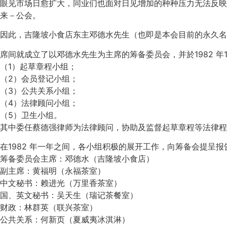
眼见市场日愈扩大，同业们也面对日见增加的种种压力无法反映
来－公会。
因此，吉隆坡小食店东主邓德水先生（也即是本会目前的永久名誉会
席间就成立了以邓德水先生为主席的筹备委员会，并於1982 年
（1）起草章程小组；
（2）会员登记小组；
（3）公共关系小组；
（4）法律顾问小组；
（5）卫生小组。
其中委任蔡德强律师为法律顾问，协助及监督起草章程等法律程
在1982 年一年之间，各小组积极的展开工作，向筹备会提
筹备委员会主席：邓德水（吉隆坡小食店）
副主席：黄福明（永福茶室）
中文秘书：赖进光（万里香茶室）
国、英文秘书：吴天生（瑞记茶餐室）
财政：林群英（联兴茶室）
公共关系：何新页（夏威夷冰淇淋）