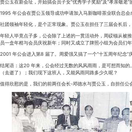
贾公玉在新会址，开始搞会员子女“优秀学子奖励”及“孝亲敬老”
1995 年公会在贾公玉领导成功申请加入马新咖啡茶业联合总会
社团领袖年轻化，是个正常现象。贾公玉在担任了三届会长后，
年轻人毕竟点子多，公会除了上述的一贯活动外，周砹镪从被推
员一盒年柑与会员庆祝新年；同时又成立了牌照小组为会员们年
2001 年公会进入第8 届了。周爱强又搞了一个“十五周年
结尾语：这20 年来，公会经过无数的风风雨雨，是可想而知
（去逝了）；我们现下这班人，又能风雨同路多少久呢？
值得欣慰的是，我们的前两任会长-邓德水与贾公玉，自担任公