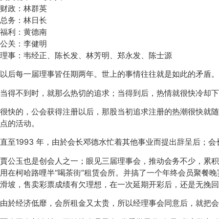
财政：林群英
总务：林日长
福利：黄德南
公关：李健明
理事：韦经正、陈长发、林芳明、郑永发、陈士源
以后每一届理事皆任期两年。世上的事情往往就是如此的矛盾。
当得不到时，就那么热切的追求；当得到后，热情就很快冷却下
很快的，公会获得注册以后，那股当初追求注册的热潮很快就随
点的活动。
直至1993 年，由於会长邓德水忙着其他事业而提出辞呈后；
賈公玉也是创会人之一；眼见三届理事会，推动会务不少，累积
用在柯哈路哩半“喝茶街”租赁会所。并搞了一个年终会员聚餐
滑坡，售卖彩票成绩有欠理想，在一次延期开彩后，还是无挽回
由於经济低靡，会所租金又太贵，所以经理事会同意后，就把会所