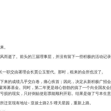
来。
风而逝了。前头的三届理事层，并没有留下一些积极的活动记录
会长一职交由署理会长賈公玉暂代。那时，租来的会所也没了。
下来的成绩几乎交白卷，痛心疾首；因此，决定从新积极广招会
晚宴筹募基金。同时，第二年更是雄心勃勃的搞了一个向全国友
亏损的现实，只好倒贴使彩票能顺利开彩。结果是做了亏本生意
迁至现有地址- 亚拔士路2.5 哩天星园，重新上路。