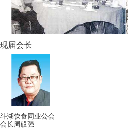
现届会长
斗湖饮食同业公会
会长周砹强