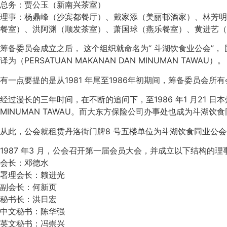
总务：贾公玉（新南兴茶室）
理事：杨鼎峰（沙宾都餐厅）、戴家添（美丽邨酒家）、林芳明
餐室）、洪阿渊（顺发茶室）、萧国球（燕乐餐室）、黄进艺（
筹备委员会成立之后， 这个组织就命名为“ 斗湖饮食业公会”， 
译为（PERSATUAN MAKANAN DAN MINUMAN TAWAU）。
有一点要提的是从1981 年尾至1986年初期间，筹备委员会
经过漫长的三年时间，在不断的追问下，至1986 年1 月21 日本州
MINUMAN TAWAU。而大东方保险公司办事处也成为斗湖
从此，公会就租赁丹洛街门牌8 号五楼单位为斗湖饮食同业公
1987 年3 月，公会召开第一届会员大会，并成立以下结构的理
会长：邓德水
署理会长：赖进光
副会长：何新页
秘书长：洪日宏
中文秘书：陈华强
英文秘书：冯崇兴