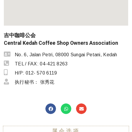
吉中咖啡公会
Central Kedah Coffee Shop Owners Association
No. 6, Jalan Petri, 08000 Sungai Petani, Kedah
TEL / FAX: 04-421 8263
H/P: 012- 570 6119
执行秘书： 张秀花
属会选项