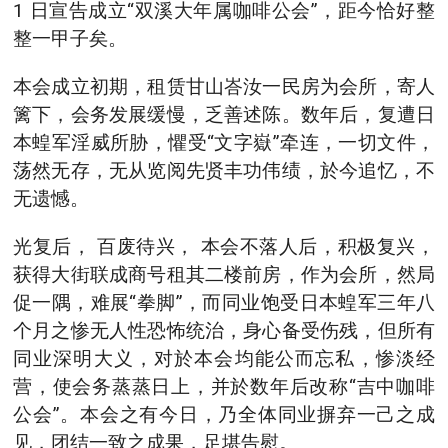
1 日宣告成立“双溪大年属咖啡公会”，距今恰好整
整一甲子矣。
本会成立初期，租赁甘山峇汝一民房为会所，寄人
篱下，会务发展缓慢，乏善述陈。数年后，复遭日
本蝗军淫威所胁，懼受“文字嶽”牵连，一切文件，
荡然无存，无从览阅先贤丰功伟绩，於今追忆，不
无遗憾。
光复后， 百废待兴， 本会不落人后，积极复兴，
获得大街联成商号租其二楼前房，作为会所，然局
促一隅，难展“拳脚”，而同业饱受日本蝗军三年八
个月之惨无人性恐怖统治，身心备受伤残，但所有
同业深明大义，对於本会均能公而忘私，惨淡经
营，使会务蒸蒸日上，并於数年后改称“吉中咖啡
公会”。本会之有今日，乃全体同业摒弃一己之成
见，团结一致之成果，足堪告慰。