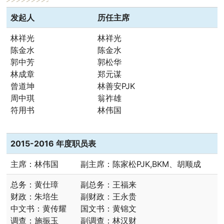
发起人
历任主席
林祥光
林祥光
陈金水
陈金水
郭中芳
郭松华
林成章
郑元谋
曾道坤
林善安PJK
周中琪
翁祚雄
符用书
林伟国
2015-2016 年度职员表
主席：林伟国
副主席：陈家松PJK,BKM、胡顺成
总务：黄仕璋
副总务：王福来
财政：朱培生
副财政：王永贵
中文书：黄传耀
国文书：黄锦文
调查：施振玉
副调查：林汉财