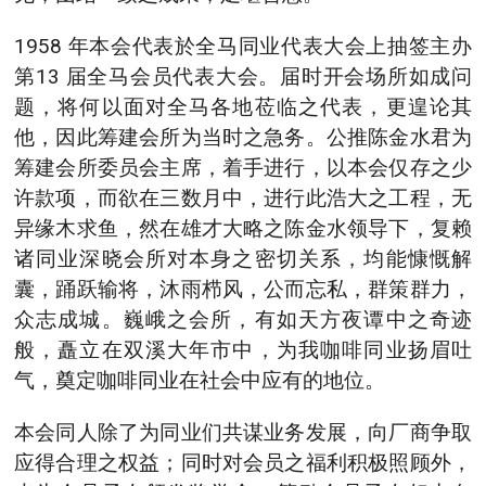
1958 年本会代表於全马同业代表大会上抽签主办
第13 届全马会员代表大会。届时开会场所如成问
题，将何以面对全马各地莅临之代表，更遑论其
他，因此筹建会所为当时之急务。公推陈金水君为
筹建会所委员会主席，着手进行，以本会仅存之少
许款项，而欲在三数月中，进行此浩大之工程，无
异缘木求鱼，然在雄才大略之陈金水领导下，复赖
诸同业深晓会所对本身之密切关系，均能慷慨解
囊，踊跃输将，沐雨栉风，公而忘私，群策群力，
众志成城。巍峨之会所，有如天方夜谭中之奇迹
般，矗立在双溪大年市中，为我咖啡同业扬眉吐
气，奠定咖啡同业在社会中应有的地位。
本会同人除了为同业们共谋业务发展，向厂商争取
应得合理之权益；同时对会员之福利积极照顾外，