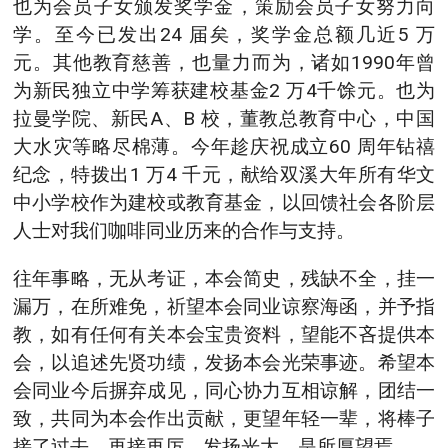
也为会员子女颁发奖学金，策励会员子女努力向
学。至今已发出24 届矣，奖学金总额几近5 万
元。其他教育慈善，也量力而为，诸如1990年曾
为新民独立中学筹获建校基金2 万4千馀元。也为
拉曼学院、新民A、B 校，董教总教育中心，中国
大水灾等略尽棉薄。今年趁庆祝成立60 周年钻禧
纪念，特拨出1 万4 千元，献给双溪大年所有华文
中小学校作为建校或教育基金，以回馈社会各阶层
人士对我们咖啡同业历来的合作与支持。
往年事略，无从考证，本会简史，残缺不全，挂一
漏万，在所难免，祈望本会同业谅察海函，并予指
教，如有任何有关本会宝贵资料，望能不吝提供本
会，以追述先贤功绩，发扬本会光荣事迹。希望本
会同业今后摒弃成见，同心协力互相谅解，团结一
致，共同为本会作出贡献，更望年轻一辈，将棒子
接了过去，再接再厉，发扬光大，是所厚望焉。